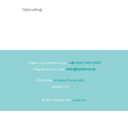
Opis usługi
Rejestracja telefoniczna:
+48 000 000 000
Resjestracja on line:
hello@loobinoo.pl
Photo by
Andrea Piacquadio
pexels.com
© 2019 created with
Loobinoo